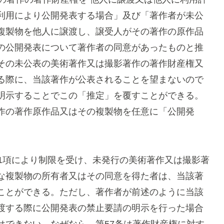
利用により公開発表する場合」及び「著作者が未公
複製物を他人に譲渡し、譲受人がその著作の原作品
の公開発表について著作者の同意があったものと推
その未公表の美術著作又は撮影著作の著作財産権又
る際に、当該著作が公表されることを望まないので
明示することでこの「推定」を覆すことができる。
作の著作原作品又はその複製物を任意に「公開発
1項により制限を受け、未発行の美術著作又は撮影著
な複製物の所有者又はその同意を得た者は、当該著
ことができる。ただし、著作者が前述のように当該
渡する際に公開発表の禁止要請の明示を行った場合
はできない。なぜなら、第57条は著作財産権に対す