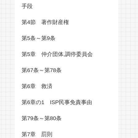
手段
第4節 著作財産権
第5条～第9条
第5章 仲介団体,調停委員会
第67条～第78条
第6章 救済
第6章の1 ISP民事免責事由
第79条～第80条
第7章 罰則