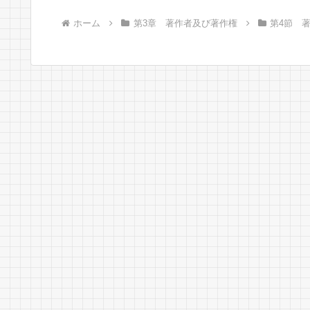
ホーム
第3章 著作者及び著作権
第4節 