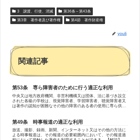
3 譲渡、行使、消滅
第36条～第43条
第3章 著作者及び著作権
第4節 著作財産権
youli
関連記事
第53条 専ら障害者のために行う適正な利用
中央又は地方政府機関、非営利機構又は団体、法に基づき設立
された各級の学校は、視覚障害者、学習障害者、聴覚障害者又
は著作の認知が困難なその他の障害のある者の使用に専ら供す
るために、翻訳、点字、録音、デジタル変換、口述画像、手話
通訳又はその他の...
第49条 時事報道の適正な利用
放送、撮影、録画、新聞、インターネット又はその他の方法に
よる時事報道は、その報道の必要範囲内において、その報道過
程において接触した著作を利用することができる。【解説】本