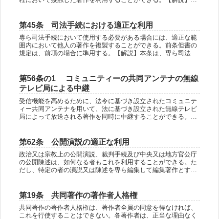
条は、時事報道の適正な利用について規定している。利用の主
観面においては全...
第45条 司法手続における適正な利用
専ら司法手続において使用する必要がある場合には、適正な範
囲内において他人の著作を複製することができる。前条但書の
規定は、前項の場合に準用する。【解説】本条は、専ら司法手
続において使用する必要がある場合の適正な利用に関する規定
である。原告、被...
第56条の1 コミュニティーの共同アンテナの無線
テレビ局による中継
受信機能を高めるために、法令に基づき設立されたコミュニテ
ィー共同アンテナを用いて、法に基づき設立された無線テレビ
局によって放送される著作を同時に中継することができる。た
だし、その形式又は内容を変更してはならない。【解説】本条
は、受信機能を改...
第62条 公開演説の適正な利用
政治又は宗教上の公開演説、裁判手続及び中央又は地方官公庁
の公開陳述は、如何なる者もこれを利用することができる。た
だし、特定の者の演説又は陳述を専ら編集して編集著作とする
場合には、著作財産権者の同意を得なければならない。【解
説】政治又は宗教上...
第19条 共同著作の著作者人格権
共同著作の著作者人格権は、著作者全員の同意を得なければ、
これを行使することはできない。各著作者は、正当な理由なく