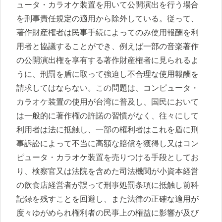
ュータ・カラオケ装置を用いて公開演出を行う場合
を刑事責任規定の適用から除外している。従って、
著作財産権者は民事手続によってのみ使用報酬を利
用者と協議することができ、例えば一部の音楽著作
の公開演出権を享有する著作財産権者に見られるよ
うに、刑罰を盾に取って強迫し不合理な使用報酬を
請求してはならない。この問題は、コンピュータ・
カラオケ装置の使用が台湾に普及し、国民において
は一般的に著作権の許諾の習慣がなく、往々にして
利用者は法に抵触し、一部の権利者はこれを盾に刑
事訴訟によって不当に高額な賠償を獲得し又はコン
ピュータ・カラオケ装置を売りつける手段としてお
り、検察官又は法院を含めた司法機関が小資本経営
の飲食店経営者が誤って刑事処罰条項に抵触し前科
記録を残すことを回避し、また法律の正確な適用が
度々ゆがめられ権利者の民事上の権益に影響が及び