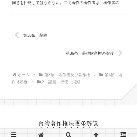
同意を拒絶してはならない。共同著作の著作者は、著作者の中
から代表者を選定して著作者人格権を行使することができる。
前項の代表者の代...
第38条 削除
第36条 著作財産権の譲渡
ホーム
第3章 著作者及び著作権
第4節 著
作財産権
3 譲渡、行使、消滅
台湾著作権法逐条解説
© 2008 台湾著作権法逐条解説.