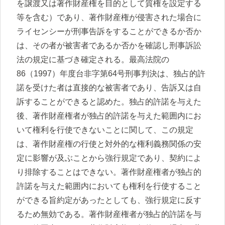
を譲渡又は著作財産権を目的として質権を設定する
等を含む）であり、著作財産権が侵害された場合に
ライセンシーが刑事告訴をすることができるか否か
は、その者が被害者であるか否かを確認し刑事訴訟
法の規定に基づき確定される。最高法院の
86（1997）年度台非字第64号刑事判決は、独占的許
諾を受けた者は直接的な被害者であり、告訴又は自
訴することができると認めた。独占的許諾を与えた
後、著作財産権者が独占的許諾を与えた範囲内にお
いて権利を行使できないことに関して、この規定
は、著作財産権の行使と対外的な権利義務関係の安
定に影響が及ぶことから強行規定であり、契約によ
り排除することはできない。著作財産権者が独占的
許諾を与えた範囲内においても権利を行使すること
ができる旨約定があったとしても、強行規定に反す
るため無効である。著作財産権者が独占的許諾を与