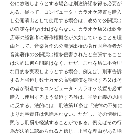
公に放送しようとする場合は別途許諾を得る必要が
ある。従って、コンピュータ・カラオケ装置を購入
し公開演出として使用する場合は、改めて公開演出
の許諾を得なければならない。カラオケ店又は飲食
店等の経営者に著作権概念が欠如していることを理
由として、音楽著作の公開演出権の著作財産権者が
音楽著作の公開演出権を侵害されたと主張すること
は法的に何ら問題はなく、ただ、これを盾に不合理
な目的を実現しようとする場合、例えば、刑事告訴
すると強迫し数十万元の高額賠償を請求する又はそ
の者が製造するコンピュータ・カラオケ装置を必ず
購入し使用するよう脅迫する等は、平等正義の原則
に反する。法的には、刑法第16条は「法律の不知に
より刑事責任は免除されない。ただし、その情状に
照らし刑罰を軽減することができる。例えばその行
為が法的に認められると信じ、正当な理由がある場