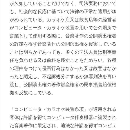
が欠如していることだけでなく、司法実務において
も、社会的な反応に基づいて法律の正常な適用がゆ
がめられている。カラオケ店又は飲食店等の経営者
がコンピュータ・カラオケ装置を用いて公の場所で
営業として使用する際に、音楽著作の公開演出権者
の許諾を得ず音楽著作の公開演出権を侵害している
ことは明らかであっても、多くの司法人員は刑事責
任を負わせる又は前科を残すことをためらい、各種
の理由をつけて侵害行為はなかった又は故意はなか
ったと認定し、不起訴処分にするか無罪判決を言い
渡し、公開演出権の著作財産権者の民事損害賠償根
拠を反故にしている。
「コンピュータ・カラオケ装置条項」が適用される
客体は許諾を得てコンピュータ伴奏機器に複製され
た音楽著作に限定され、適法な許諾を得ずコンピュ